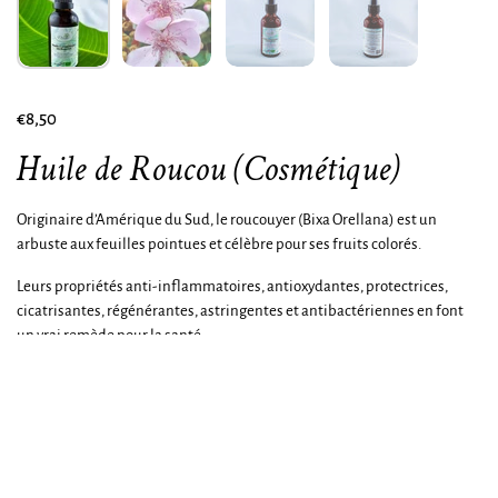
€8,50
Huile de Roucou (Cosmétique)
Originaire d’Amérique du Sud, le roucouyer (Bixa Orellana) est un
arbuste aux feuilles pointues et célèbre pour ses fruits colorés.
Leurs propriétés anti-inflammatoires, antioxydantes, protectrices,
cicatrisantes, régénérantes, astringentes et antibactériennes en font
un vrai remède pour la santé.
Les graines de roucou sont principalement composées de provitamine
A (bêta-carotène), vitamine E, calcium, magnésium, soufre, sélénium,
zinc, manganèse, cellulose, acide ellagique, bixine, norbixine, tanins,
saponines, huile essentielle.
Cette huile ne peut être utilisée uniquement de façon cutanée.