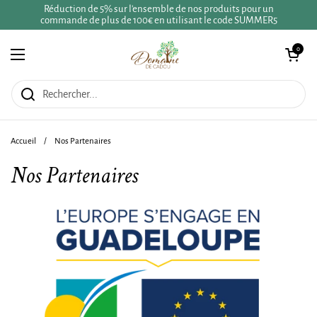
Passer au contenu
Réduction de 5% sur l'ensemble de nos produits pour un
commande de plus de 100€ en utilisant le code SUMMER5
Ouvrir le panie
0
Ouvrir le menu
Accueil
/
Nos Partenaires
Nos Partenaires